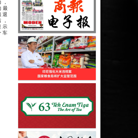
功，
的最
额退
后，
显示
分车