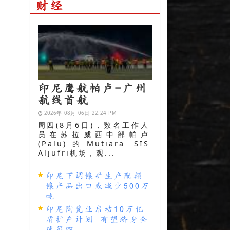
财经
印尼鹰航帕卢-广州
航线首航
2026年 08月 06日 22:24 PM
周四(8月6日)，数名工作人
员在苏拉威西中部帕卢
(Palu)的Mutiara SIS
Aljufri机场，观...
印尼下调镍矿生产配额
镍产品出口或减少500万
吨
印尼陶瓷业启动10万亿
盾扩产计划 有望跻身全
球第四