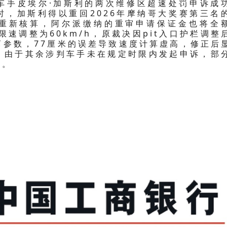
车手皮埃尔·加斯利的两次维修区超速处罚申诉成
罚时，加斯利得以重回2026年摩纳哥大奖赛第三名
重新核算，阿尔派缴纳的重审申请保证金也将全
速调整为60km/h，原裁决因pit入口护栏调整
离参数，77厘米的误差导致速度计算虚高，修正后
。由于其余涉判车手未在规定时限内发起申诉，部
整。