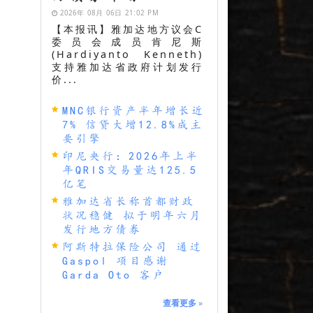
2026年 08月 06日 21:02 PM
【本报讯】雅加达地方议会C
委员会成员肯尼斯
(Hardiyanto Kenneth)
支持雅加达省政府计划发行
价...
MNC银行资产半年增长近
7% 信贷大增12.8%成主
要引擎
印尼央行：2026年上半
年QRIS交易量达125.5
亿笔
雅加达省长称首都财政
状况稳健 拟于明年六月
发行地方债券
阿斯特拉保险公司 通过
Gaspol 项目感谢
Garda Oto 客户
查看更多
»