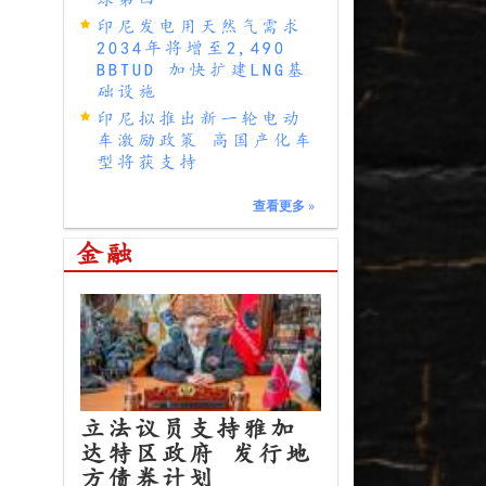
印尼发电用天然气需求
2034年将增至2,490
BBTUD 加快扩建LNG基
础设施
印尼拟推出新一轮电动
车激励政策 高国产化车
型将获支持
查看更多
»
金融
立法议员支持雅加
达特区政府 发行地
方债券计划