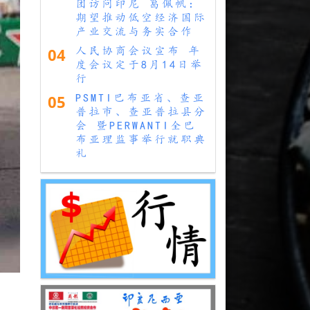
团访问印尼 葛佩帆：
期望推动低空经济国际
产业交流与务实合作
04
人民协商会议宣布 年
度会议定于8月14日举
行
05
PSMTI巴布亚省、查亚
普拉市、查亚普拉县分
会 暨PERWANTI全巴
布亚理监事举行就职典
礼