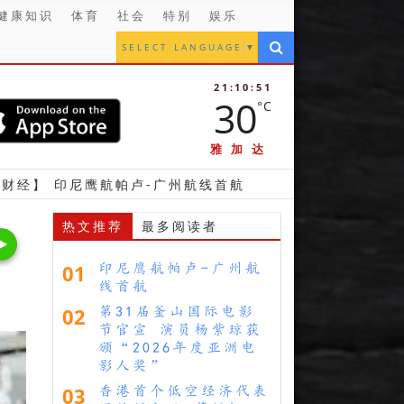
健康知识
体育
社会
特别
娱乐
SELECT LANGUAGE
▼
21:10:52
30
°C
雅加达
尼鹰航帕卢-广州航线首航
【金融】 立法议员支持雅
热文推荐
最多阅读者
01
印尼鹰航帕卢-广州航
线首航
02
第31届釜山国际电影
节官宣 演员杨紫琼获
颁“2026年度亚洲电
影人奖”
03
香港首个低空经济代表