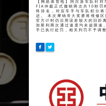
【网易体育电】阿尔派车队针对
FIA仲裁正式撤销两次共10秒
终排名，对应车手与车队积分将
还。 本次摩纳哥大奖赛将维修区限
官方计时仍沿用误差较大的旧距
加斯利两次通过速度均未超限速
手已执行处罚，相关判罚不予调