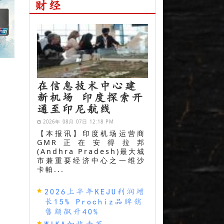
财经
在信息技术中心建
新机场 印度探索开
通至印尼航线
2026年 08月 07日 12:18 PM
【本报讯】印度机场运营商
GMR正在安得拉邦
(Andhra Pradesh)最大城
市兼重要经济中心之一维沙
卡帕...
2026上半年KEJU利润增
长15% Prochiz品牌销
售额飙升40%
WIKA加快南苏