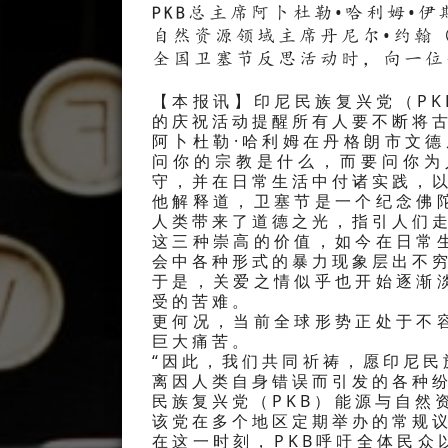
PKB总主席阿卜杜勒•哈利姆
自然资源领域主席丹尼尔•约翰
全国卫塞节反思活动时，向一位
【本报讯】印尼民族复兴党（PK
的庆祝活动提醒所有人要不断将古
阿卜杜勒·哈利姆在丹格朗市文
问你的宗教是什么，而要问你为
守，并在日常生活中付诸实践，以
他解释道，卫塞节是一个纪念佛
人类带来了道德之光，指引人们
这三种崇高的价值，如今在日常
会中各种形式的暴力现象层出不
于是，关爱之情似乎也开始逐渐
受的苦难。
更何况，当前全球形势正处于不
巨大痛苦。
“因此，我们共同祈祷，愿印尼
离因人类自身错误而引发的各种纷
民族复兴党（PKB）能源与自然
该党在多个地区定期举办的常规
在这一时刻，PKB呼吁全体民