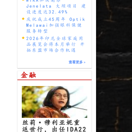
Jenelata 大坝项目 建
设进度达32.49%
庆祝成立45周年 Optik
Melawai加强眼科保健
服务转型
2026年印尼全球家庭用
品展览会将本月举行 开
拓东盟市场合作机遇
查看更多
»
金融
丝莉·穆利亚妮重
返世行，出任IDA22