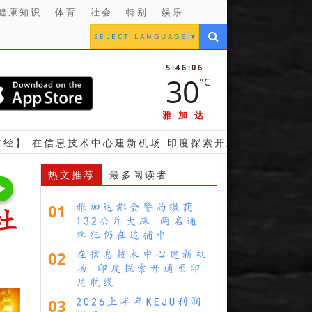
健康知识
体育
社会
特别
娱乐
SELECT LANGUAGE
▼
5:46:08
30
°C
雅加达
技术中心建新机场 印度探索开通至印尼航线
【财经】 
热文推荐
最多阅读者
01
雅加达都会警局缴获
杜
132公斤大麻 两名通
缉犯仍在追捕中
02
在信息技术中心建新机
场 印度探索开通至印
尼航线
03
2026上半年KEJU利润