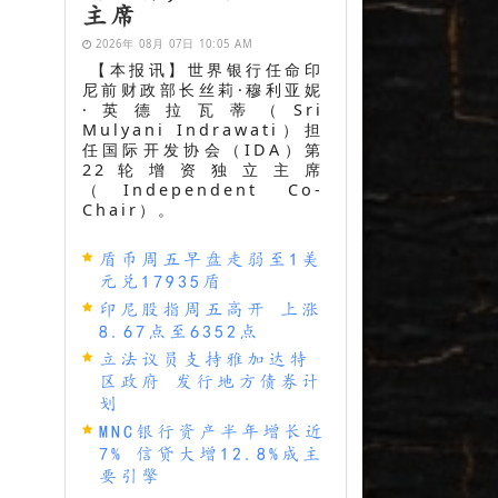
主席
2026年 08月 07日 10:05 AM
【本报讯】世界银行任命印
尼前财政部长丝莉·穆利亚妮
·英德拉瓦蒂（Sri
Mulyani Indrawati）担
任国际开发协会（IDA）第
22轮增资独立主席
（Independent Co-
Chair）。
盾币周五早盘走弱至1美
元兑17935盾
印尼股指周五高开 上涨
8.67点至6352点
立法议员支持雅加达特
区政府 发行地方债券计
划
MNC银行资产半年增长近
7% 信贷大增12.8%成主
要引擎