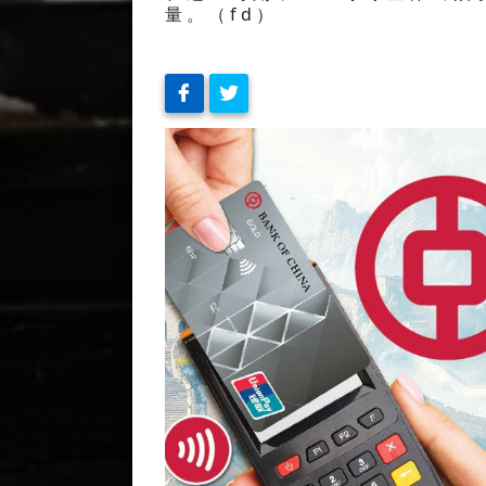
量。（fd）