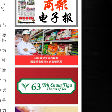
源与
行的
塞节
不要
终恪
件为
及社
所遭
亡与
并远
动是
的力