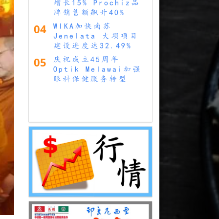
增长15% Prochiz品
牌销售额飙升40%
04
WIKA加快南苏
Jenelata 大坝项目
建设进度达32.49%
05
庆祝成立45周年
Optik Melawai加强
眼科保健服务转型