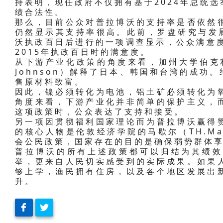
持表明，现任政府不仅拥有基于2024年总统
绩合法性。
那么，目前公众对普拉博沃的支持率是否依然
仍然显示其支持率很高。此前，罗盘研究与发展中心
沃执政百日后进行的一项调查显示，公众满意度
2015年执政百日时的满意度。
从下游产业化政策的角度来看，加州大学伯克利分
Johnson）解释了日本、韩国和台湾的成功
售原材料致富。
因此，镍必须转化为电池，铝土矿必须转化为
角度来看，下游产业化并非简单的保护主义，
这项政策时，公众表达了支持和接受。
另一项因贯彻福利国家理论而为普拉博沃赢得
的核心人物是伦敦经济学院的马歇尔（TH.Ma
会公民政策，国家存在的目的是确保弱势群体
普拉博沃的所有上述政策都可以归结为其绩效
举，更来自人民切实感受到的实际成果。如果
够上学，渔民拥有住房，以及各个地区发展出
升。