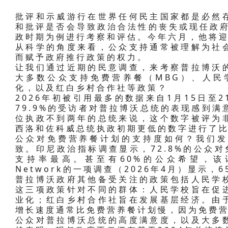
批评和示威游行在世界任何民主国家都是必然
和批评是否会导致政治合法性的丧失或现任政府
政时期为例进行考察和评估。今年六月，他将迎
从科学的角度来看，公众支持通常被理解为社
而赋予政府推行政策的权力。
让我们通过近期的民意调查，来考察普拉博沃
大多数公众支持免费营养餐（MBG）、人民学校（
化，以及红白乡村合作社等政策？
2026年初被引用最多的数据来自1月15日至
79.9%的受访者对普拉博沃总统的表现感到满
位执政不到两年的总统来说，这个数字被评为
西洛和佐科威总统执政初期更低的数字进行了
公众对免费营养餐计划的支持度如何？我们发
致。印尼政治指标调查显示，72.8%的公众
支持率最高。甚至有60%的公众希望，该计
Network的一项调查（2026年4月）显示，
普拉博沃政府其他备受关注的政策包括人民学
这三项政策针对不同的群体：人民学校旨在促
业化；红白乡村合作社旨在发展基层经济。由
增长速度通常比免费营养餐计划慢，因为免费
公众对普拉博沃总统的高度满意度，以及大多