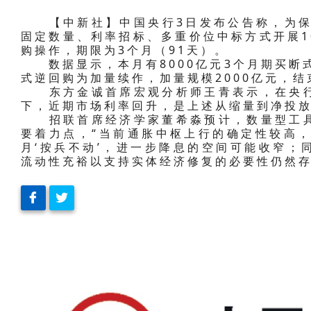
【中新社】中国央行3日发布公告称，为保持
固定数量、利率招标、多重价位中标方式开展1
购操作，期限为3个月（91天）。
数据显示，本月有8000亿元3个月期买断式
式逆回购为加量续作，加量规模2000亿元，
东方金诚首席宏观分析师王青表示，在央行
下，近期市场利率回升，是上述从缩量到净投
招联首席经济学家董希淼预计，数量型工具
要着力点，“当前通胀中枢上行的确定性较高，
月‘按兵不动’，进一步降息的空间可能收窄；
流动性充裕以支持实体经济修复的必要性仍然存