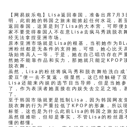
【网易娱乐电】Lisa返回泰国，准备出席7月
明，此前她的韩国之旅未能掀起任何水花，甚
返回泰国，这算是到了Lisa的大本营，可即
家不要觉得泰国人不在意Lisa去疯马秀跳脱衣
经无法拿捏亚洲市场。
原本亚洲市场就是Lisa的根基，当初她作为BL
洲粉丝都是无条件的支持她，可惜，她心比天
场始终高人一等，于是，她在自己唱功存在严
然她不能靠作品和实力，那她就只能定KPOP
脱衣舞。
虽然，Lisa的粉丝将疯马秀和脱衣舞给洗白
爱豆”便一去不复返，很显然，这已经触碰了
Lisa还能来内娱的选节目当导师，但是当她
了，作为表演者她直接在内娱失去立足之地，
了。
至于韩国市场就更是抵制Lisa，因为韩国网友觉
脱衣舞的行为严重拉低了KPOP的形象，所以现
标签，这也是为什么此前Lisa的韩国之旅如
虽然很难听，但却是事实，不管Lisa的粉丝
懂的都懂。