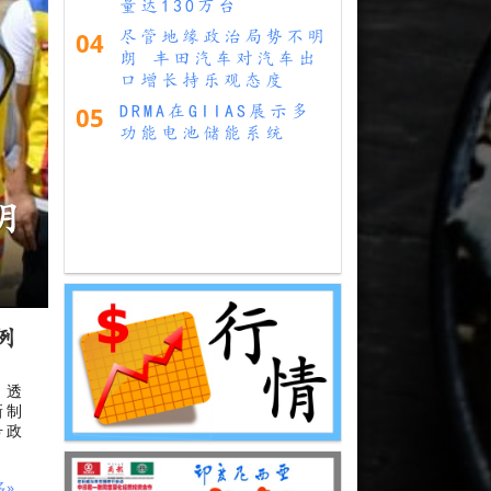
量达130万台
04
尽管地缘政治局势不明
朗 丰田汽车对汽车出
口增长持乐观态度
05
DRMA在GIIAS展示多
功能电池储能系统
例
）透
新制
号政
多»