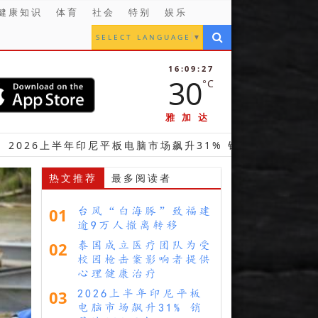
健康知识
体育
社会
特别
娱乐
SELECT LANGUAGE
▼
16:09:28
30
°C
雅加达
年印尼平板电脑市场飙升31% 销量达130万台
【财经
热文推荐
最多阅读者
01
台风“白海豚”致福建
逾9万人撤离转移
02
泰国成立医疗团队为受
校园枪击案影响者提供
心理健康治疗
03
2026上半年印尼平板
电脑市场飙升31% 销