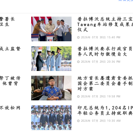
警署长
普拉博沃总统主持三
卫生
Tawang车站修复成果
仪式
2026年 07月 30日 15:40 PM
成立监督
普拉博沃要求行政官员
务人民时勿傲慢自大
2026年 07月 29日 20:36 PM
努丁被传
地方首长屡遭肃贪委
 他曾背
国会第二委员会着手
对方案
2026年 07月 29日 19:58 PM
不放松网
印尼总统为1,204名IP
年轻公务员主持就职
2026年 07月 29日 10:30 AM