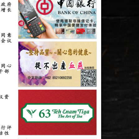
方政府
济增长
亚同意
会会议
党同心
干部
议资
进行评
洁性