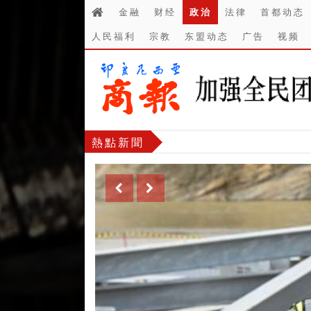
金融
财经
政治
法律
首都动态
人民福利
宗教
东盟动态
广告
视频
熱點新聞