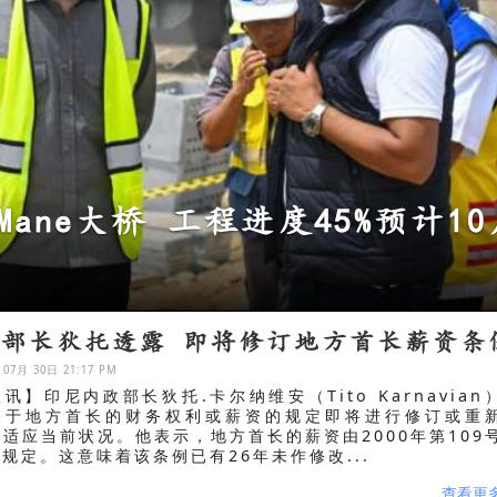
盟跨文化宗教素养极重要
政部长狄托透露 即将修订地方首长薪资条
 07月 30日 21:17 PM
讯】印尼内政部长狄托.卡尔纳维安（Tito Karnavian
关于地方首长的财务权利或薪资的规定即将进行修订或重
适应当前状况。他表示，地方首长的薪资由2000年第109
规定。这意味着该条例已有26年未作修改...
查看更