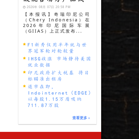
2026年 08月 07日 20:58 PM
【本报讯】奇瑞印尼公司
（Chery Indonesia）在
2026年印尼国际车展
（GIIAS）上正式发布...
F1新秀仅用半年就与世
界冠军轮对轮较量
IHSG收涨 市场静待美国
就业数据
印尼政府扩大税基 将目
标瞄准出租房
退市在即，
Indointernet（EDGE）
以每股1.15万盾吸纳
711.87万股
查看更多
»