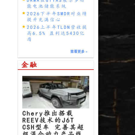
能电池储能系统
2026下半年SMDR对业绩
提升充满信心
2026上半年TLDN营收提
高6.5% 盈利达5430亿
盾
查看更多
»
金融
Chery推出搭载
REEV技术的J6T
CSH型车 完善其超
级混合动力产品线