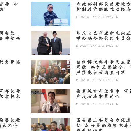
官称 印
内政部副部长鼓励地
密
控制通货膨胀推动经
2026年 07月 28日 19:57 PM
调会议
印尼与巴布亚新几内
各种壁垒
举办联合部长级委员
2026年 07月 27日 20:38 PM
仍需警惕
普拉博沃称斗争民主
同德 梅加瓦蒂谕令：
严禁充当攻击型网军
2026年 07月 27日 17:33 PM
革部长称
副总统吉布兰重申 审
仅靠技术
产没收法案紧迫性
2026年 07月 26日 19:44 PM
检察长被
国会第三委员会力促
确认不会
估 加强最高检察院廉
提升信任度