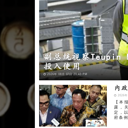
我国外交部强调 东
2026年 08月 07日 20:03 PM
内
2026年
【本报
露，
定，以
府条例