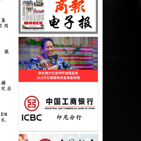
宝垄
启用
 服
抓捕
制定应
DN
典礼