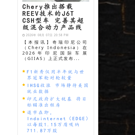
Chery推出搭载
REEV技术的J6T
CSH型车 完善其超
级混合动力产品线
2026年 08月 07日 20:58 PM
【本报讯】奇瑞印尼公司
（Chery Indonesia）在
2026年印尼国际车展
（GIIAS）上正式发布...
F1新秀仅用半年就与世
界冠军轮对轮较量
IHSG收涨 市场静待美国
就业数据
印尼政府扩大税基 将目
标瞄准出租房
退市在即，
Indointernet（EDGE）
以每股1.15万盾吸纳
711.87万股