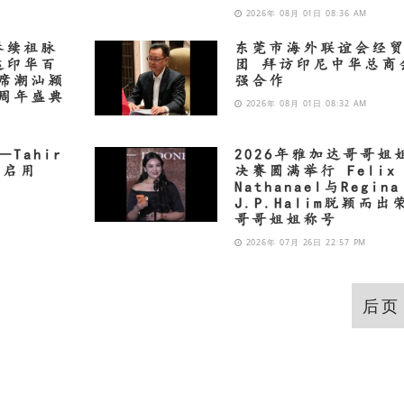
2026年 08月 01日 08:36 AM
赓续祖脉
东莞市海外联谊会经
达印华百
团 拜访印尼中华总商
席潮汕颍
强合作
周年盛典
2026年 08月 01日 08:32 AM
Tahir
2026年雅加达哥哥姐
正式启用
决赛圆满举行 Felix
Nathanael与Regina
J.P.Halim脱颖而出
哥哥姐姐称号
2026年 07月 26日 22:57 PM
后页