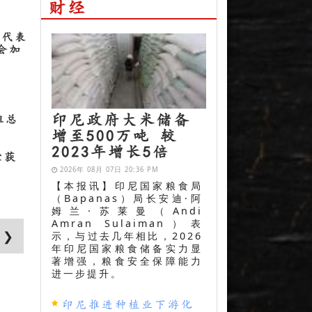
财经
贸代表
会加
印尼政府大米储备
姐总
增至500万吨 较
2023年增长5倍
荣获
2026年 08月 07日 20:36 PM
【本报讯】印尼国家粮食局
（Bapanas）局长安迪·阿
姆兰·苏莱曼（Andi
Amran Sulaiman）表
 ❯
示，与过去几年相比，2026
年印尼国家粮食储备实力显
著增强，粮食安全保障能力
进一步提升。
印尼推进种植业下游化