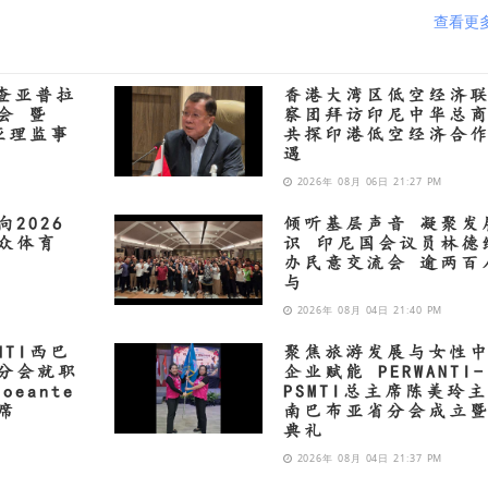
查看更
、查亚普拉
香港大湾区低空经济
会 暨
察团拜访印尼中华总
布亚理监事
共探印港低空经济合
遇
2026年 08月 06日 21:27 PM
2026
倾听基层声音 凝聚发
众体育
识 印尼国会议员林德
办民意交流会 逾两百
与
2026年 08月 04日 21:40 PM
NTI西巴
聚焦旅游发展与女性
分会就职
企业赋能 PERWANTI-
oeante
PSMTI总主席陈美玲
席
南巴布亚省分会成立
典礼
2026年 08月 04日 21:37 PM