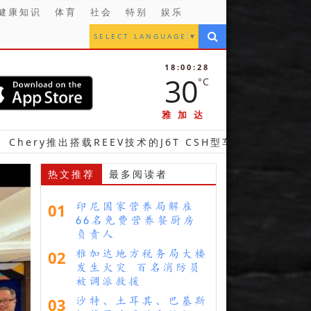
健康知识
体育
社会
特别
娱乐
SELECT LANGUAGE
▼
18:00:29
30
°C
雅加达
出搭载REEV技术的J6T CSH型车 完善其超级混合动力产品线
热文推荐
最多阅读者
01
印尼国家营养局解雇
66名免费营养餐厨房
负责人
02
雅加达地方税务局大楼
发生火灾 百名消防员
被调派救援
03
沙特、土耳其、巴基斯