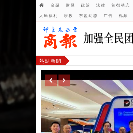
金融
财经
政治
法律
首都动态
人民福利
宗教
东盟动态
广告
视频
熱點新聞