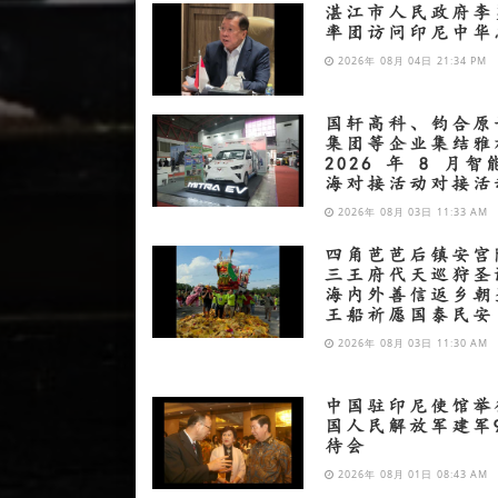
湛江市人民政府李
率团访问印尼中华
2026年 08月 04日 21:34 PM
国轩高科、钧合原
集团等企业集结雅
2026 年 8 月
海对接活动对接活
2026年 08月 03日 11:33 AM
四角芭芭后镇安宫
三王府代天巡狩圣
海内外善信返乡朝
王船祈愿国泰民安
2026年 08月 03日 11:30 AM
中国驻印尼使馆举
国人民解放军建军
待会
2026年 08月 01日 08:43 AM