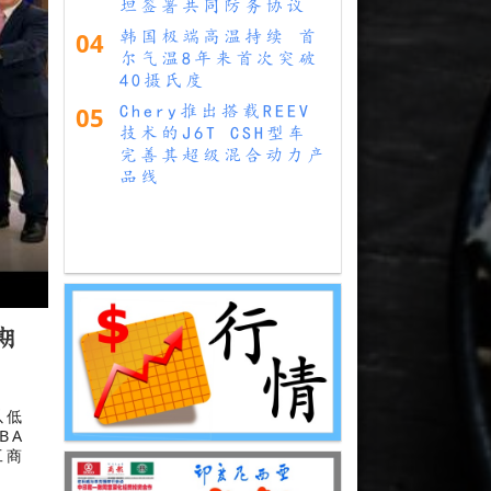
坦签署共同防务协议
04
韩国极端高温持续 首
尔气温8年来首次突破
40摄氏度
05
Chery推出搭载REEV
技术的J6T CSH型车
完善其超级混合动力产
品线
期
以低
BA
工商
.