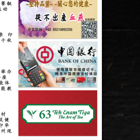
尼赛艇
运动
亲 印
府千秋
会举办
讲座
智能体
智能教
球村
筑健
印华
广州现