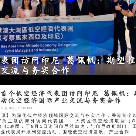
查亚普拉市、查亚普拉县分会 暨
布亚理监事举行就职典礼
港首个低空经济代表团访问印尼 葛佩帆：
推动低空经济国际产业交流与务实合作
 08月 06日 21:30 PM
报讯】为深化低空经济领域国际交流与务实合作，香港首个
济为主题的海外访问代表团——大湾区低空经济联盟（G
EA）代表团，于8月5日访问印尼雅加达，与印尼政府部门、
业代表展开系列交流活动，围绕低空经济发展、产业合作..