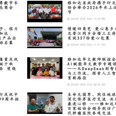
勇毅市长
雅加达省政府携手印
总商会
协会举办2026年水上
节
2026年 08月 03日 12:28 PM
子、程力
情暖四角芭 爱心惠乡
加达
尼晋江同乡会借三王
智能产品出
发放337份爱心包裹
动启幕
2026年 08月 03日 11:31 AM
隆重庆祝
雅加达华文教师联谊
诞千秋
AI赋能华文教学专题
圣 焚烧
——从DeepSeek到
与工作流，探索人工
育新路径
2026年 08月 01日 08:46 AM
行庆祝中
生命无国界、同住地
99周年招
深化侨界医疗交流 共
康连心桥 ——雅加达
百家姓协会领导到访
代肿瘤医院参观交流