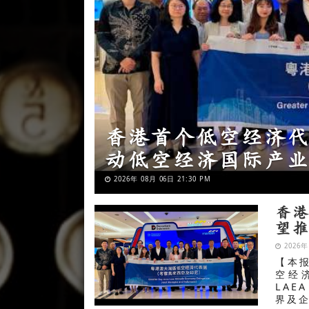
PSMTI巴布亚省、
PERWANTI全巴
2026年 08月 06日 21:29 PM
香
望
2026年
【本
空经
LA
界及企