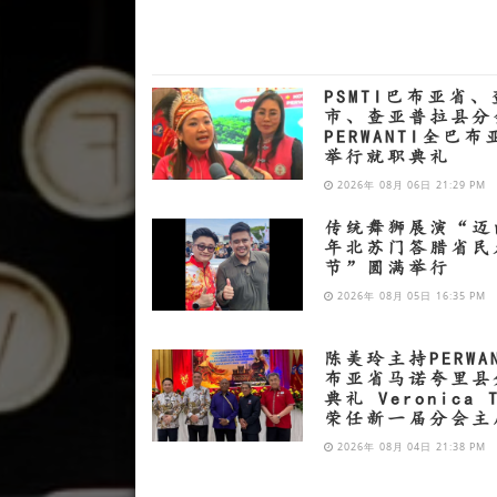
PSMTI巴布亚省
市、查亚普拉县分
PERWANTI全巴
举行就职典礼
2026年 08月 06日 21:29 PM
传统舞狮展演“迈向
年北苏门答腊省民
节”圆满举行
2026年 08月 05日 16:35 PM
陈美玲主持PERWA
布亚省马诺夸里县
典礼 Veronica T
荣任新一届分会主
2026年 08月 04日 21:38 PM