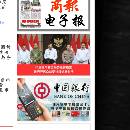
看印尼
航前
多»
表团访
推动
流与务
亚普拉
暨
理监事