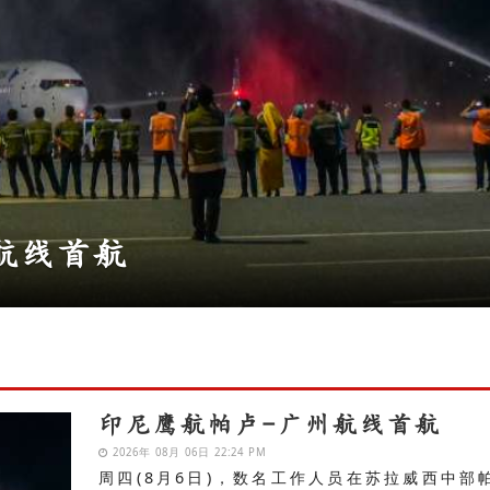
节官宣 演员杨紫琼获颁“202
”
印尼鹰航帕卢-广州航线首航
2026年 08月 06日 22:24 PM
周四(8月6日)，数名工作人员在苏拉威西中部