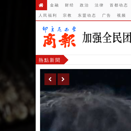
金融
财经
政治
法律
首都动态
人民福利
宗教
东盟动态
广告
视频
熱點新聞