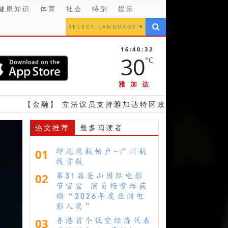
健康知识
体育
社会
特别
娱乐
SELECT LANGUAGE
▼
16:40:34
30
°C
雅加达
立法议员支持雅加达特区政府 发行地方债券计划
【
热文推荐
最多阅读者
01
印尼鹰航帕卢-广州航
线首航
02
第31届釜山国际电影
节官宣 演员杨紫琼获
颁“2026年度亚洲电
影人奖”
03
香港首个低空经济代表