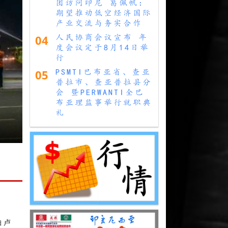
团访问印尼 葛佩帆：
期望推动低空经济国际
产业交流与务实合作
04
人民协商会议宣布 年
度会议定于8月14日举
行
05
PSMTI巴布亚省、查亚
普拉市、查亚普拉县分
会 暨PERWANTI全巴
6
布亚理监事举行就职典
礼
帕卢