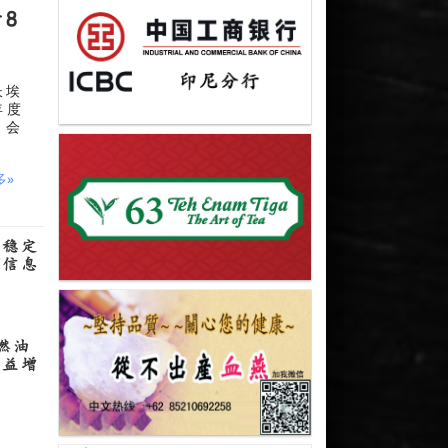
8
长埃
年度
事会
多»
体稳定
媒信息
燃油
日益增