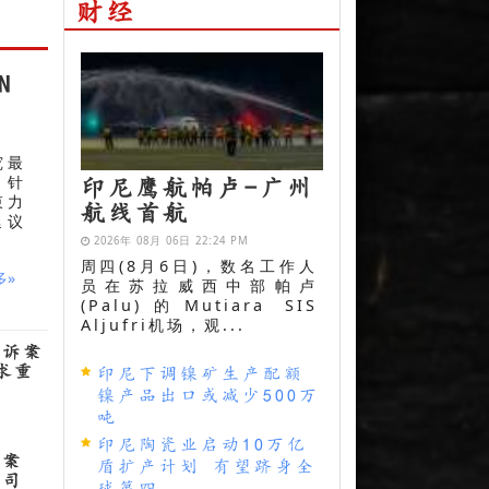
财经
N
究最
方针
印尼鹰航帕卢-广州
束力
航线首航
延议
2026年 08月 06日 22:24 PM
周四(8月6日)，数名工作人
多»
员在苏拉威西中部帕卢
(Palu)的Mutiara SIS
Aljufri机场，观...
上诉案
求重
印尼下调镍矿生产配额
家
镍产品出口或减少500万
吨
印尼陶瓷业启动10万亿
钱案
盾扩产计划 有望跻身全
公司
球第四