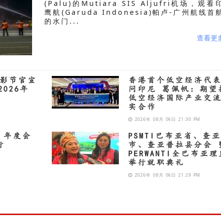
(Palu)的Mutiara SIS Aljufri机场，观
鹰航(Garuda Indonesia)帕卢-广州航线首
的水门...
查看更
电影节官宣
香港首个低空经济代
026年
问印尼 葛佩帆：期望
”
低空经济国际产业交
实合作
2026年 08月 06日 21:30 PM
 年度会
PSMTI巴布亚省、查
行
市、查亚普拉县分会 
PERWANTI全巴布亚
举行就职典礼
2026年 08月 06日 21:29 PM