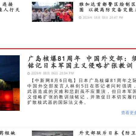
 连接
雅加达首都警区绘制
两座人行天
图 以提高防灾备灾能
2026年 08月 03日 20:47 PM
广岛核爆81周年 中国外交部：
铭记日本军国主义侵略扩张教训
2026年 08月 06日 20:04 PM
【中新网8月6日电】日本广岛核爆81周年之
中国外交部发言人林剑5日在答记者问时强调
武器造成的灾难和悲剧虽不应重演，但日本军
义侵略扩张的教训须铭记，并敦促日本切实履
扩散核武器的国际法义务。
查看更
药短缺
外交部驳斥日本《防