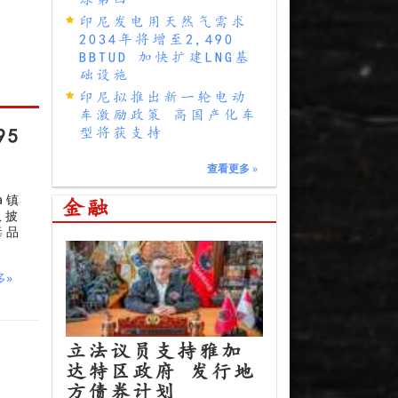
印尼发电用天然气需求
2034年将增至2,490
BBTUD 加快扩建LNG基
础设施
印尼拟推出新一轮电动
车激励政策 高国产化车
型将获支持
95
查看更多
»
a镇
金融
队披
毒品
多»
火
立法议员支持雅加
达特区政府 发行地
方债券计划