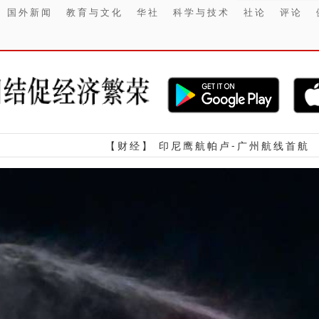
国外新闻
教育与文化
华社
科学与技术
社论
评论
【财经】 印尼鹰航帕卢-广州航线首航
【金融】 