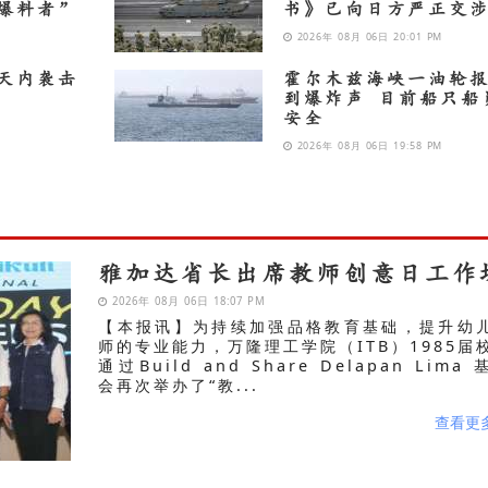
爆料者”
书》已向日方严正交
2026年 08月 06日 20:01 PM
天内袭击
霍尔木兹海峡一油轮
到爆炸声 目前船只船
安全
2026年 08月 06日 19:58 PM
雅加达省长出席教师创意日工作
2026年 08月 06日 18:07 PM
【本报讯】为持续加强品格教育基础，提升幼
师的专业能力，万隆理工学院（ITB）1985届
通过Build and Share Delapan Lima
会再次举办了“教...
查看更