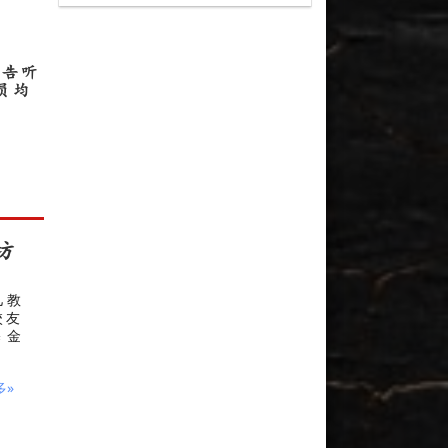
涉
报告听
员均
坊
儿教
校友
 基金
多»