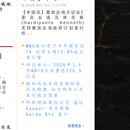
区域地
2026年 08月 06日 21:02 PM
力
【本报讯】雅加达地方议会C
委员会成员肯尼斯
(Hardiyanto Kenneth)
支持雅加达省政府计划发行
价...
MNC银行资产半年增长近
7% 信贷大增12.8%成主
须
要引擎
印尼央行：2026年上半
年QRIS交易量达125.5
亿笔
际，
，核
雅加达省长称首都财政
国主
状况稳健 拟于明年六月
行不
发行地方债券
阿斯特拉保险公司 通过
多»
Gaspol 项目感谢
Garda Oto 客户
查看更多
»
卫白皮