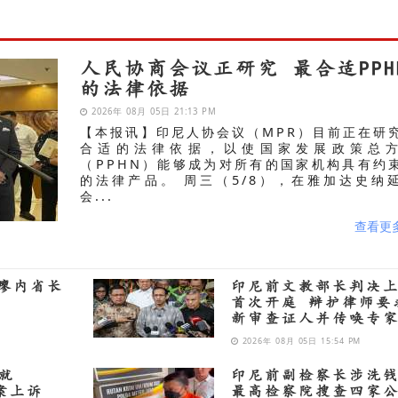
人民协商会议正研究 最合适PPH
的法律依据
2026年 08月 05日 21:13 PM
【本报讯】印尼人协会议（MPR）目前正在研
合适的法律依据，以使国家发展政策总
（PPHN）能够成为对所有的国家机构具有约
的法律产品。 周三（5/8），在雅加达史纳
会...
查看更
廖内省长
印尼前文教部长判决
首次开庭 辩护律师要
新审查证人并传唤专
2026年 08月 05日 15:54 PM
m就
印尼前副检察长涉洗
购案上诉
最高检察院搜查四家