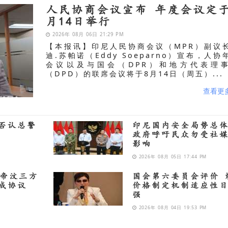
人民协商会议宣布 年度会议定于
月14日举行
2026年 08月 06日 21:29 PM
【本报讯】印尼人民协商会议（MPR）副议
迪.苏帕诺（Eddy Soeparno）宣布，人协
会议以及与国会（DPR）和地方代表理
（DPD）的联席会议将于8月14日（周五）...
查看更
否认总警
印尼国内安全局势‌总
政府呼吁民众勿受社
影响
2026年 08月 05日 17:44 PM
东帝汶三方
国会第六委员会评价 
成协议
价格制定机制适应性
强
2026年 08月 04日 19:53 PM