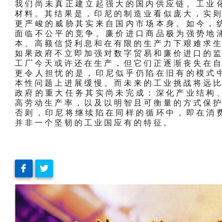
我们尚未真正建立起强大的国内供应链。工业
材料。其结果是，印尼的制造业看似庞大，实
更严峻的威胁其实来自国内市场本身。如今，
面临不公平的竞争。廉价进口商品极为强势地
本、高额信贷利息和在有限的生产力下艰难求
如果政府不立即加强对数字贸易和廉价进口的监
工厂今天或许还在生产，但它们正逐渐丧失在
更令人担忧的是，印尼似乎仍陷在旧有的模式
本性问题上进展缓慢。而未来的工业挑战将远
政府的重大任务其实尚未完成：深化产业结构
高劳动生产率，以及以明智且可衡量的方式保
否则，印尼将继续陷在同样的循环中，即在消
并非一个坚韧的工业国应有的特征。