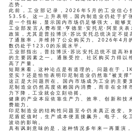
态势。
此前，工业部记录，2026年5月的工业信心指
53.56。这一上升表明，国内制造业仍处于
是一个指标，显示国内市场仍足够强大，能够
工业部发言人费布里·亨德里·安托尼·阿里夫表
政策，尤其是普拉博沃·苏比安托总统决定不提
了通胀率，并维持了公众购买力。2026年4月
数仍处于123.0的乐观水平。
工业部指出，普拉博沃·苏比安托总统不提高补
的主要因素之一。通胀受控、社区购买力得以
高了产量。
短期来看，这种论点是有道理的。问题在于，I
坚实？还是恰恰表明印尼制造业仍然靠“被支撑
这正是大问题所在。国内市场成为工业的主要
尼制造业仍然高度依赖国内消费，而非在全球
力下降，工业就会立刻动摇。
健康的产业本应依靠生产力、效率、创新和技
费能力。
印尼制造业的结构性问题至今仍未真正改变。
尼盾贬值时，生产成本便直接飙升。电子、化
波动的影响。
具有讽刺意味的是，这种情况多年来一再重演