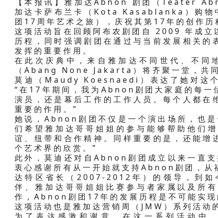
【本报讯】雅加达Abnon 剧团（Teater 
加达卡萨布兰卡（Kota Kasablanka）购
团17周年艺术之旅），庆祝其第17年的创作历
这项活动旨在回顾阿布农剧团自 2009 年成
历程，同时强调剧团在通过与当前发展相关的
发挥的重要作用。
在此次庆典中，来自雅加达不同世代、不同地
（Abang None Jakarta）将齐聚一堂
莫迪（Maudy Koesnaedi）表达了她
“在17年期间，我为Abnon剧团大家庭的每
演员，还是幕后工作的工作人员。每个人都在
重要的作用。”
她说，Abnon剧团不仅是一个演出场所，也
们希望雅加达哥哥姐姐的参与能够帮助他们增
谊、纽带和合作精神。同样重要的是，还能增
个艺术界的欣赏。”
此外，莫迪还对自Abnon剧团成立以来一直
衷心感谢所有从一开始就支持Abnon剧团，从福
达特区省长（2007-2012年）的领导，
伴、雅加达哥哥姐姐比赛参与者家属以及所有
作，Abnon剧团17年的发展历程是不可能实现