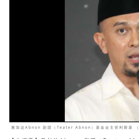
（左起），戏剧演员包括：哈达（Hada Cipta） 和伊玛姆（Im
Abnon）基金会主席利迪亚（Lidya）、. 雅加达Abnon 剧
影。