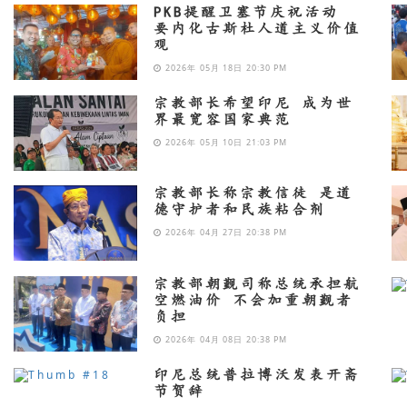
PKB提醒卫塞节庆祝活动
要内化古斯杜人道主义价值
观
2026年 05月 18日 20:30 PM
宗教部长希望印尼 成为世
界最宽容国家典范
2026年 05月 10日 21:03 PM
宗教部长称宗教信徒 是道
德守护者和民族粘合剂
2026年 04月 27日 20:38 PM
宗教部朝觐司称总统承担航
空燃油价 不会加重朝觐者
负担
2026年 04月 08日 20:38 PM
印尼总统普拉博沃发表开斋
节贺辞