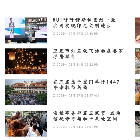
MUI呼吁穆斯林团结一致
共同实现印尼文明进步
2026年 07月 27日 21:40 PM
卫塞节灯笼放飞活动在婆罗
浮屠举行
2026年 05月 31日 22:22 PM
在三宝垄千重门举行1447
年宰牲节祈祷
2026年 05月 27日 08:57 AM
宗教事务部冀卫塞节 成为
信徒修行与和平共处空间
2026年 05月 24日 21:01 PM