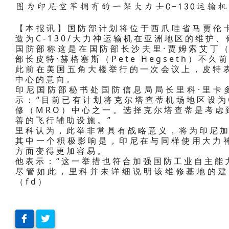
图为印尼空军拥有的一架大力士C-130运输
【本报讯】国防部计划将位于西爪哇省马贾伦卡县
造为C-130/大力神运输机在亚洲地区的维护
国防部称这是在国防部长沙夫里·贾姆索艾丁（Sja
部长皮特·赫格塞斯（Pete Hegseth）不
此前在美国五角大楼举行的一次会议上，皮特
中心的意向。
印尼国防部秘书处国防信息局局长里科·里卡
示：“目前已有计划将克尔塔查蒂机场地区设为C
修（MRO）中心之一。选择克尔塔查蒂是考虑
善的飞行辅助设施。”
里科认为，此举非常具有战略意义，将为印尼
其中一个积极影响是，印尼在与同样使用大力
方面变得更加容易。
他表示：“这一举措也符合加强国防工业自主能
尽管如此，里科并未详细说明该维修基地的建
（fd）