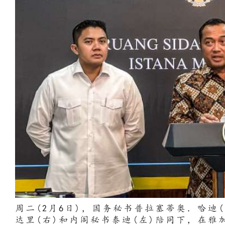
周二(2月6日)，国务秘书普拉塞蒂奥．哈迪
达里(右)和内阁秘书泰迪(左)陪同下，在