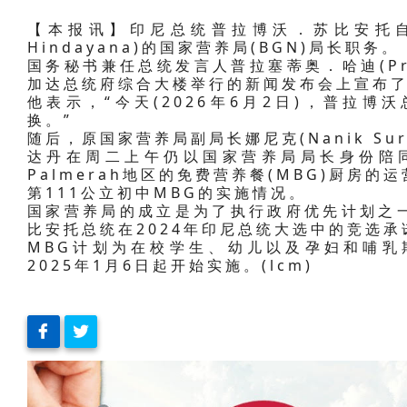
【本报讯】印尼总统普拉博沃．苏比安托自20
Hindayana)的国家营养局(BGN)局长职务。
国务秘书兼任总统发言人普拉塞蒂奥．哈迪(Pras
加达总统府综合大楼举行的新闻发布会上宣布
他表示，“今天(2026年6月2日)，普拉
换。”
随后，原国家营养局副局长娜尼克(Nanik Sur
达丹在周二上午仍以国家营养局局长身份陪
Palmerah地区的免费营养餐(MBG)厨房
第111公立初中MBG的实施情况。
国家营养局的成立是为了执行政府优先计划之
比安托总统在2024年印尼总统大选中的竞选承
MBG计划为在校学生、幼儿以及孕妇和哺乳
2025年1月6日起开始实施。(lcm)