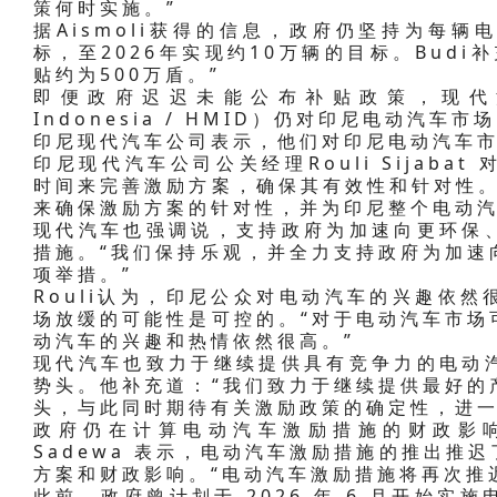
策何时实施。”
据Aismoli获得的信息，政府仍坚持为每辆
标，至2026年实现约10万辆的目标。Bud
贴约为500万盾。”
即便政府迟迟未能公布补贴政策，现代汽车印
Indonesia / HMID）仍对印尼电动汽车
印尼现代汽车公司表示，他们对印尼电动汽车
印尼现代汽车公司公关经理Rouli Sijab
时间来完善激励方案，确保其有效性和针对性。
来确保激励方案的针对性，并为印尼整个电动汽
现代汽车也强调说，支持政府为加速向更环保
措施。“我们保持乐观，并全力支持政府为加速
项举措。”
Rouli认为，印尼公众对电动汽车的兴趣依
场放缓的可能性是可控的。“对于电动汽车市场
动汽车的兴趣和热情依然很高。”
现代汽车也致力于继续提供具有竞争力的电动
势头。他补充道：“我们致力于继续提供最好的
头，与此同时期待有关激励政策的确定性，进一
政府仍在计算电动汽车激励措施的财政影响。此
Sadewa 表示，电动汽车激励措施的推出推
方案和财政影响。“电动汽车激励措施将再次推
此前，政府曾计划于 2026 年 6 月开始