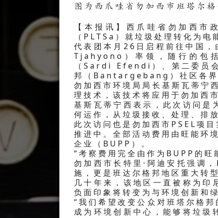
图为西爪哇省勿加西市班塔尔格邦
【本报讯】西爪哇省勿加西市
（PLTSa）就垃圾处理转化为电
代表团本月26日启程前往中国，由勿
Tjahyono）率领，随行的
（Sardi Efendi）、第
邦（Bantargebang）社区
勿加西市环境局局长基斯瓦蒂宁
理技术，该技术将应用于勿加西市P
基斯瓦蒂宁西表示，此次访问是
何运作，从垃圾接收、处理、排
此次访问也是勿加西市PSEL项
推进中。全部活动费用由旺能环境
企业（BUPP）。
“考察费用完全由作为BUPP的
勿加西市长特里·阿迪安托强调，
施，更是班达尔格邦地区重大转
几十年来，该地区一直被称为印
负面印象将转变为与环境创新和
“我们希望改变公众对班塔尔格
成为环境创新中心，能够将垃圾