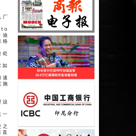
电厂
to
芬迪
尔格
圾处
术如
加速
实施
。
理设
这一
使之
来直