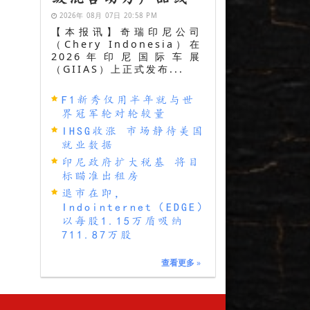
2026年 08月 07日 20:58 PM
【本报讯】奇瑞印尼公司
（Chery Indonesia）在
2026年印尼国际车展
（GIIAS）上正式发布...
F1新秀仅用半年就与世
界冠军轮对轮较量
IHSG收涨 市场静待美国
就业数据
印尼政府扩大税基 将目
标瞄准出租房
退市在即，
Indointernet（EDGE）
以每股1.15万盾吸纳
711.87万股
查看更多
»