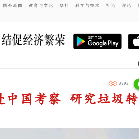
国外新闻
教育与文化
华社
科学与技术
社论
评论
【财经】 202
3893
赴中国考察 研究垃圾转