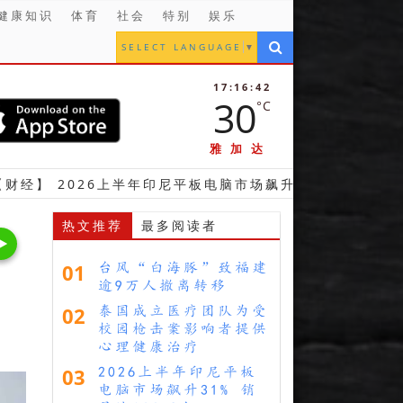
健康知识
体育
社会
特别
娱乐
SELECT LANGUAGE
▼
17:16:44
30
°C
雅加达
6上半年印尼平板电脑市场飙升31% 销量达130万台
热文推荐
最多阅读者
01
台风“白海豚”致福建
逾9万人撤离转移
02
泰国成立医疗团队为受
校园枪击案影响者提供
心理健康治疗
03
2026上半年印尼平板
电脑市场飙升31% 销