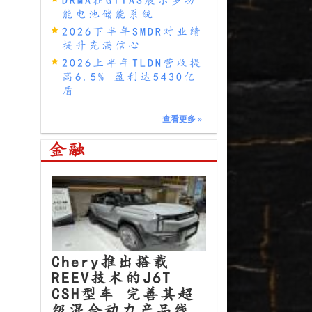
能电池储能系统
2026下半年SMDR对业绩
提升充满信心
2026上半年TLDN营收提
高6.5% 盈利达5430亿
盾
查看更多
»
金融
Chery推出搭载
REEV技术的J6T
CSH型车 完善其超
级混合动力产品线