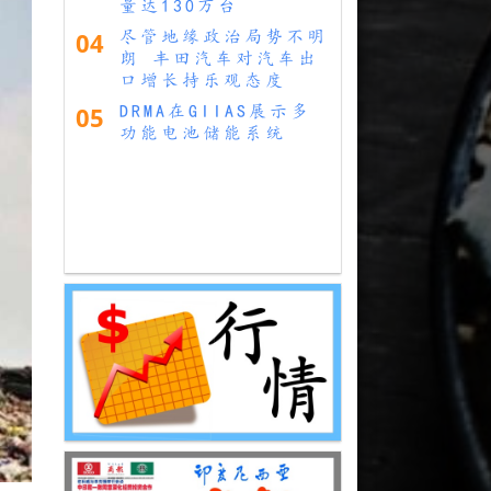
量达130万台
04
尽管地缘政治局势不明
朗 丰田汽车对汽车出
口增长持乐观态度
05
DRMA在GIIAS展示多
功能电池储能系统