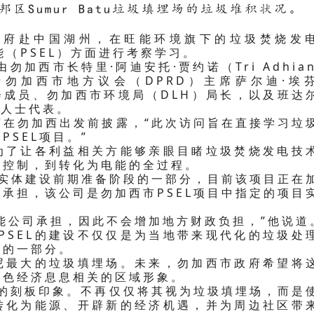
区Sumur Batu垃圾填埋场的垃圾堆积状况。
政府赴中国湖州，在旺能环境旗下的垃圾焚烧发
能（PSEL）方面进行考察学习。
加西市长特里·阿迪安托·贾约诺（Tri Adhian
包括勿加西市地方议会（DPRD）主席萨尔迪·埃
二委员会成员、勿加西市环境局（DLH）局长，以及班达
各界人士代表。
西在勿加西出发前披露，“此次访问旨在直接学习垃
SEL项目。”
为了让各利益相关方能够亲眼目睹垃圾焚烧发电技
放控制，到转化为电能的全过程。
目实体建设前期准备阶段的一部分，目前该项目正在
承担，该公司是勿加西市PSEL项目中指定的项目
旺能公司承担，因此不会增加地方财政负担，”他说道
PSEL的建设不仅仅是为当地带来现代化的垃圾处
型的一部分。
尼最大的垃圾填埋场。未来，勿加西市政府希望将
绿色经济息息相关的区域形象。
邦的刻板印象。不再仅仅将其视为垃圾填埋场，而是
转化为能源、开辟新的经济机遇，并为周边社区带