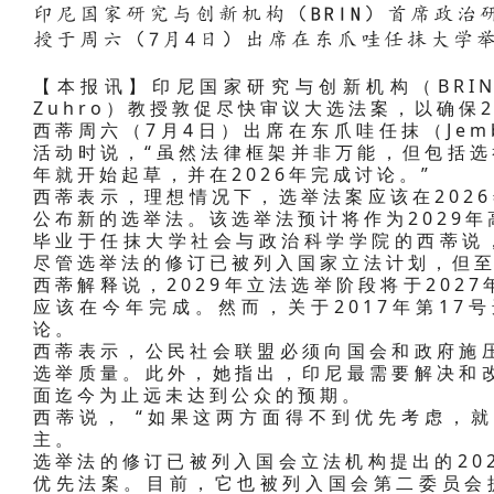
印尼国家研究与创新机构（BRIN）首席政治研究
授于周六（7月4日）出席在东爪哇任抹大学
【本报讯】印尼国家研究与创新机构（BRIN
Zuhro）教授敦促尽快审议大选法案，以确保2
西蒂周六（7月4日）出席在东爪哇任抹（Jem
活动时说，“虽然法律框架并非万能，但包括选
年就开始起草，并在2026年完成讨论。”
西蒂表示，理想情况下，选举法案应该在2026
公布新的选举法。该选举法预计将作为2029
毕业于任抹大学社会与政治科学学院的西蒂说，
尽管选举法的修订已被列入国家立法计划，但至
西蒂解释说，2029年立法选举阶段将于202
应该在今年完成。然而，关于2017年第17
论。
西蒂表示，公民社会联盟必须向国会和政府施
选举质量。此外，她指出，印尼最需要解决和
面迄今为止远未达到公众的预期。
西蒂说， “如果这两方面得不到优先考虑，
主。
选举法的修订已被列入国会立法机构提出的2025
优先法案。目前，它也被列入国会第二委员会提