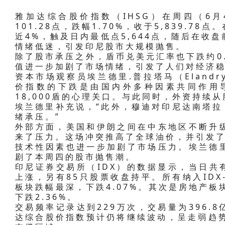
雅加达综合股价指数（IHSG）在周四（6
101.28点，跌幅1.70%，收于5,839.
近4%，触及日内最低点5,644点，随后在收
情绪低迷，引发印尼股市大规模抛售。
除了股市承压之外，盾币兑美元汇率也下跌约0.4
值进一步加剧了市场情绪，引发了人们对经济
资本市场观察员埃兰德里.普拉塔马（Elandr
价指数的下跌是由国内外多种因素共同作用
18,000盾的心理关口。与此同时，外资持续
埃兰德里补充说，“此外，穆迪对印尼达南塔拉（
绪承压。”
外部方面，美国和伊朗之间在中东地区不断升
来了压力。这场冲突推高了全球油价，并引发
技术性因素也进一步加剧了市场压力。埃兰德
剧了本周四的股市抛售潮。
印尼证券交易所（IDX）的数据显示，当日共有
上涨，另有85只股票收盘持平。所有纳入IDX
板块跌幅最深，下跌4.07%。其次是房地产板
下跌2.36%。
交易频率记录达到229万次，交易量为396.8
达综合股价指数预计仍将继续波动，呈走弱趋势，