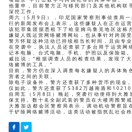
他重申，目前警方正与移民部门及其他机构联
深挖工作。
周六（5月9日），印尼国家警察刑事侦查局一
行的新闻发布会上表示，这些嫌疑人在正在运
该犯罪集团据悉租下了哈亚姆乌鲁克地区这栋
嫌疑人既运营网络赌博网站，也从事针对跨国
警方怀疑这种活动已持续相当长时间，且由专
在突袭中，执法人员还查获了多台用于运营网
记本电脑、台式电脑、手机、护照以及保险箱
威拉说：“根据调查人员的检查结果，发现了大
络赌博的工具。”
目前，警方仍在深入调查每名嫌疑人的具体角
营者之间的关联。
除电子设备外，警方还查获了多种货币的现金。
仅如此，警方还查获了5382万越南盾和1021
自周五（5月8日）晚起，突袭行动便得到大雅
保支持。数十名全副武装的警员在大楼周围警
大雅加达都会区警察局表示，调动机动警察旨
于铲除网络赌博活动，这类活动被指扰乱社会秩