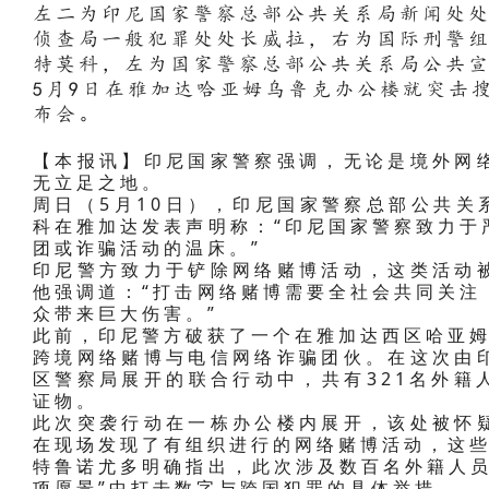
左二为印尼国家警察总部公共关系局新闻处
侦查局一般犯罪处处长威拉，右为国际刑警
特莫科，左为国家警察总部公共关系局公共宣
5月9日在雅加达哈亚姆乌鲁克办公楼就突击
布会。
【本报讯】印尼国家警察强调，无论是境外网
无立足之地。
周日（5月10日），印尼国家警察总部公共关
科在雅加达发表声明称：“印尼国家警察致力于
团或诈骗活动的温床。”
印尼警方致力于铲除网络赌博活动，这类活动
他强调道：“打击网络赌博需要全社会共同关注
众带来巨大伤害。”
此前，印尼警方破获了一个在雅加达西区哈亚姆乌
跨境网络赌博与电信网络诈骗团伙。在这次由
区警察局展开的联合行动中，共有321名外籍
证物。
此次突袭行动在一栋办公楼内展开，该处被怀
在现场发现了有组织进行的网络赌博活动，这
特鲁诺尤多明确指出，此次涉及数百名外籍人员
项愿景”中打击数字与跨国犯罪的具体举措。