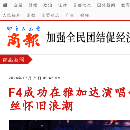
金融
财经
政治
法律
首都动态
国外新闻
教
人民福利
宗教
东盟动态
广告
视频
熱點新聞
2026年 05月 29日 09:46 AM
F4成功在雅加达演
丝怀旧浪潮
-