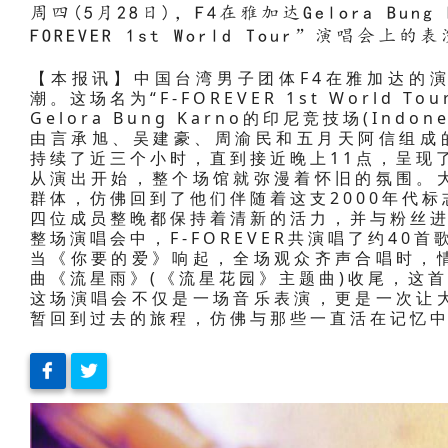
周四(5月28日)，F4在雅加达Gelora Bun
FOREVER 1st World Tour”演唱会上的
【本报讯】中国台湾男子团体F4在雅加达的
潮。这场名为“F-FOREVER 1st World 
Gelora Bung Karno的印尼竞技场(Indone
由言承旭、吴建豪、周渝民和五月天阿信组成
持续了近三个小时，直到接近晚上11点，呈现
从演出开始，整个场馆就弥漫着怀旧的氛围。
群体，仿佛回到了他们伴随着这支2000年代
四位成员整晚都保持着清新的活力，并与粉丝
整场演唱会中，F-FOREVER共演唱了约40
当《你要的爱》响起，全场观众齐声合唱时，
曲《流星雨》(《流星花园》主题曲)收尾，这
这场演唱会不仅是一场音乐表演，更是一次让
暂回到过去的旅程，仿佛与那些一直活在记忆中的