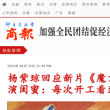
金融
财经
政治
法律
首都动态
国外新闻
教
人民福利
宗教
东盟动态
广告
视频
熱點新聞
2026年 06月 25日 21:39 PM
杨紫琼回应新片《魔
演闺蜜：每次开工
-