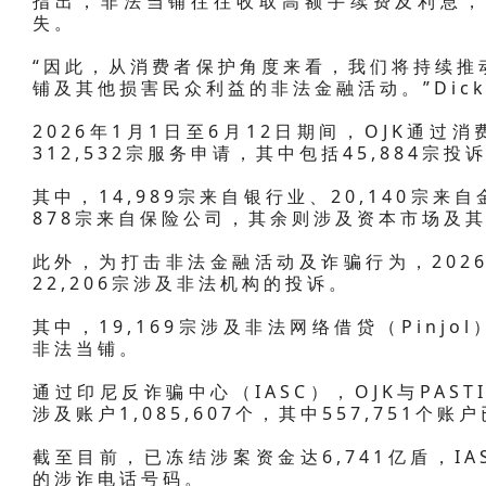
指出，非法当铺往往收取高额手续费及利息，
失。
“因此，从消费者保护角度来看，我们将持续推
铺及其他损害民众利益的非法金融活动。”Dick
2026年1月1日至6月12日期间，OJK通过
312,532宗服务申请，其中包括45,884宗投
其中，14,989宗来自银行业、20,140宗来
878宗来自保险公司，其余则涉及资本市场及
此外，为打击非法金融活动及诈骗行为，2026
22,206宗涉及非法机构的投诉。
其中，19,169宗涉及非法网络借贷（Pinjo
非法当铺。
通过印尼反诈骗中心（IASC），OJK与PAST
涉及账户1,085,607个，其中557,751个账
截至目前，已冻结涉案资金达6,741亿盾，IA
的涉诈电话号码。