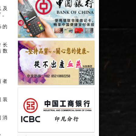
以及
窄。
%的
增长
指数
两者
服装
间消
定。