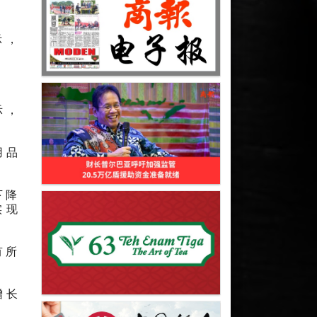
示，
示，
用品
下降
实现
有所
增长