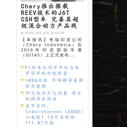
Chery推出搭载
REEV技术的J6T
CSH型车 完善其超
级混合动力产品线
2026年 08月 07日 20:58 PM
【本报讯】奇瑞印尼公司
（Chery Indonesia）在
2026年印尼国际车展
（GIIAS）上正式发布...
F1新秀仅用半年就与世
界冠军轮对轮较量
IHSG收涨 市场静待美国
就业数据
印尼政府扩大税基 将目
标瞄准出租房
退市在即，
Indointernet（EDGE）
以每股1.15万盾吸纳
711.87万股