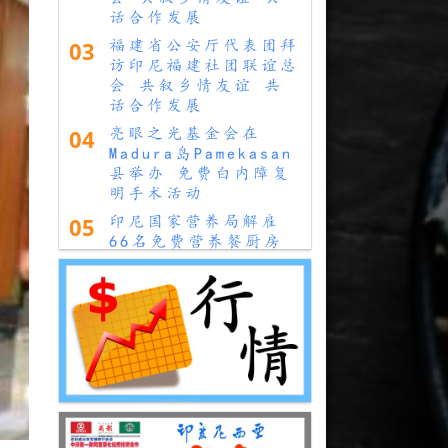
话合作发展
03
福建省公安厅代表团拜
访印尼福建社团联谊总
会 共叙乡情友谊 共
话合作发展
04
亮眼之光基金会在
Madura岛Pamekasan
县举办 免费白内障复
明手术活动
05
印尼国家营养局解雇
66名免费营养餐厨房
负责人