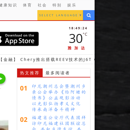
健康知识
体育
社会
特别
娱乐
SELECT LANGUAGE
▼
18:49:25
30
°C
雅加达
ery推出搭载REEV技术的J6T CSH型车 完善其超级混合
热文推荐
最多阅读者
01
印尼潮州总会暨潮州乡
预
亲公会举办《给阿嬷的
情书》公益观影活动
以光影弘扬孝义文化
传承南洋奋斗精神
02
福建省公安厅代表团拜
访印尼福建社团联谊总
会 共叙乡情友谊 共