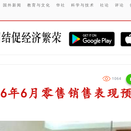
国外新闻
教育与文化
华社
科学与技术
社论
评论
【金融】 Ch
1064
26年6月零售销售表现