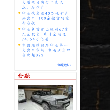
大型项目实行“先试
点、后推广”
印尼恢复近40万吨矿产
品出口 100余艘货轮重
新启航
印尼新首都已吸引67家
民企投资 累计金额达
74.54万亿盾
中国继续稳居印尼第一
大出口市场 制造业出口
占比超82%
查看更多
»
金融