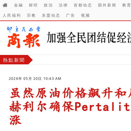
金融
财经
政治
法律
首都动态
国外新闻
教
人民福利
宗教
东盟动态
广告
视频
熱點新聞
2026年 05月 20日 10:43 AM
虽然原油价格飙升和
赫利尔确保Pertal
涨
-