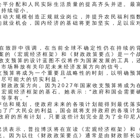
公平分配和人民实际生活质量的提高齐头并进。最
须持续缩小。
推动大规模创造正规就业岗位，并提升农民福利指
的就业机会，国内经济的基础将更加坚实，足以应
在致辞中强调，在当前全球不确定性仍在持续的
草案的《宏观经济框架》和《财政政策要点》是一个
家收支预算的设计蓝图不仅将作为国家发展的工具，
至市场释放有关印尼未来经济发展方向的信号。
收支预算将成为一个重要且战略性的时刻，以明确预
尽可能大的切实利益。”
财政政策方向。因为2027年国家收支预算将成为
家宏观经济框架的基石。她表示：“政府和国会需要
等享有。”
评估和规划，使政府未来的各项计划能得到最优落
为了广大民众的利益，国会就将支持政府的各项计
持政府的所有计划，只要这些计划完全是为了全印尼
巴洪表示，普拉博沃将在宣读《宏观经济框架》和
统。因为以往《财政政策要点》通常是由财政部长