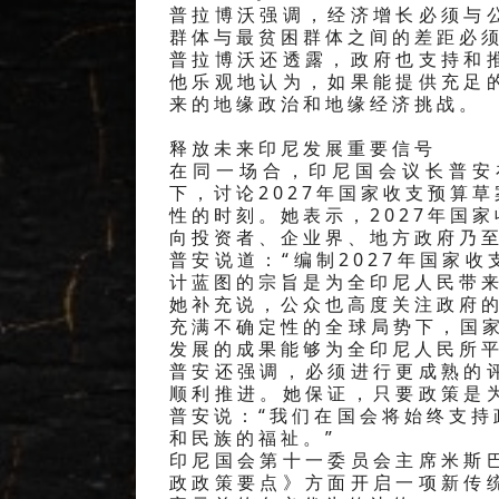
40.81%。
普拉博沃强调，经济增长必须与
群体与最贫困群体之间的差距必
普拉博沃还透露，政府也支持和
他乐观地认为，如果能提供充足
来的地缘政治和地缘经济挑战。
释放未来印尼发展重要信号
在同一场合，印尼国会议长普安
下，讨论2027年国家收支预算
性的时刻。她表示，2027年国
向投资者、企业界、地方政府乃
普安说道：“编制2027年国家
计蓝图的宗旨是为全印尼人民带来
她补充说，公众也高度关注政府的
充满不确定性的全球局势下，国
发展的成果能够为全印尼人民所平
普安还强调，必须进行更成熟的
顺利推进。她保证，只要政策是
普安说：“我们在国会将始终支
和民族的福祉。”
印尼国会第十一委员会主席米斯
政政策要点》方面开启一项新传