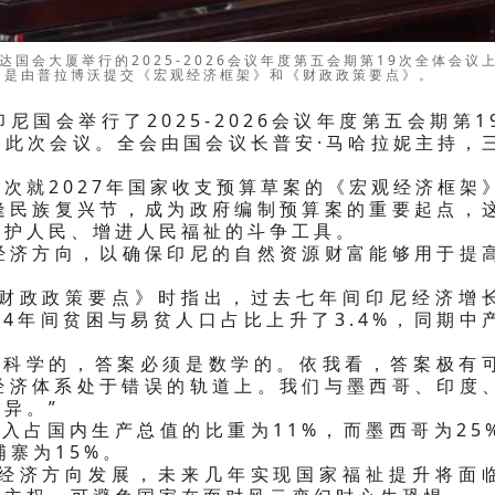
斯科·艾哈迈德（右）和萨里·尤利亚蒂（左）的陪同下，于周三（5月
6会议年度第五会期第19次全体会议。国会召开此次全体会议的议程包
财政政策要点》。
尼国会举行了2025-2026会议年度第五会期第1
了此次会议。全会由国会议长普安·马哈拉妮主持，
次就2027年国家收支预算草案的《宏观经济框架
逢民族复兴节，成为政府编制预算案的重要起点，
保护人民、增进人民福祉的斗争工具。
经济方向，以确保印尼的自然资源财富能够用于提
财政政策要点》时指出，过去七年间印尼经济增
024年间贫困与易贫人口占比上升了3.4%，同期中
是科学的，答案必须是数学的。依我看，答案极有
经济体系处于错误的轨道上。我们与墨西哥、印度
异。”
收入占国内生产总值的比重为11%，而墨西哥为25
埔寨为15%。
经济方向发展，未来几年实现国家福祉提升将面