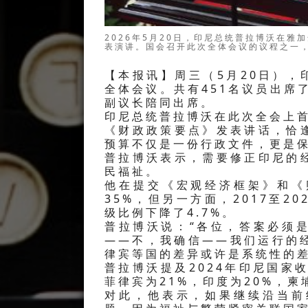
印尼国会议长普安（中）在副议长苏夫米·达
日）在雅加达国会大厦主持了2025-202
由普拉博沃总统提交《宏观经济框架》和《
【本报讯】周三（5月20日），印
全体会议。共有451名议员出席
副议长陪同出席。
印尼总统普拉博沃在此次全会上首
《财政政策要点》发表讲话，恰
预算不仅是一份行政文件，更是
普拉博沃表示，需要修正印尼的
民福祉。
他在提交《宏观经济框架》和《
35%，但另一方面，2017至2
级比例下降了4.7%。
普拉博沃说：“各位，答案必须
——不，我确信——我们运行的
律宾等国的差异或许是系统性的差
普拉博沃提及2024年印尼国家
菲律宾为21%，印度为20%，柬
对此，他表示，如果继续沿当前