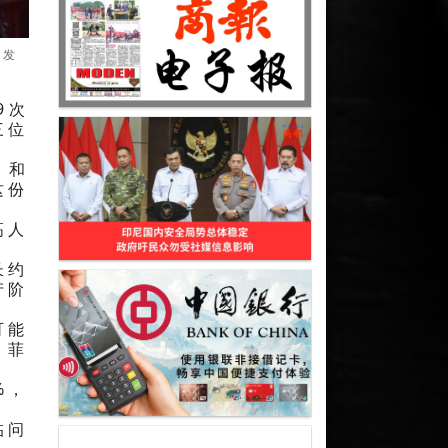
20
括，
9次
三位
》和
这份
高人
长约
产阶
可能
、菲
%，
临问