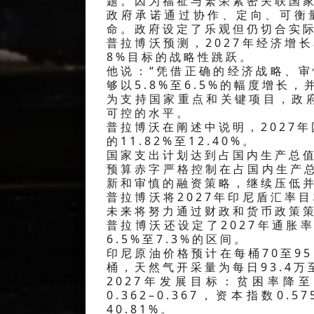
题。因为福祉与繁荣紧密关联国
政府承诺通过协作、定向、可衡
命。政府设定了乐观但仍切合实
普拉博沃预测，2027年经济增长
8%目标的战略性跳跃。
他说：“凭借正确的经济战略、审
够以5.8%至6.5%的幅度增长，
为支持国家重点和关键项目，政
可控的水平。
普拉博沃在阐述中说明，2027
的11.82%至12.40%。
国家支出计划达到占国内生产总值的
预算赤字严格控制在占国内生产总值
新和审慎的融资策略，继续压低
普拉博沃将2027年印尼盾汇率目
未来将努力通过财政和货币政策
普拉博沃还设定了2027年通胀率
6.5%至7.3%的区间。
印尼原油价格预计在每桶70至95
桶，天然气开采量为每日93.4万
2027年发展目标：贫困率降至6
0.362–0.367，资本指数0