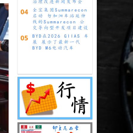
治理改进新闻发布会
04
全宝集团Summarecon
启动 勿加泗车站延伸
线的Summarecon 公
交导向型开发项目建设
05
BYD在2026 GIIAS 车
展 展示了最新一代
BYD M6电动汽车