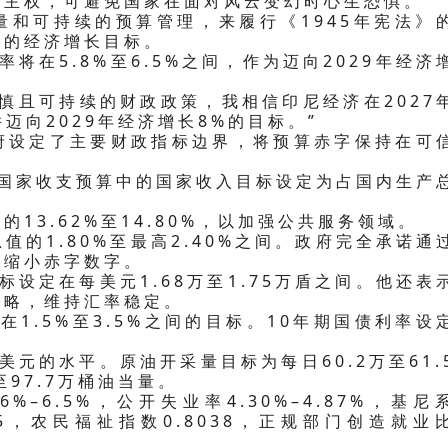
家主权，可避免国家在面对风云变幻时心生恐惧。
量和可持续的预算管理，来履行《1945年宪法》
际的经济增长目标。
率将在5.8%至6.5%之间，作为迈向2029年经济
慎且可持续的财政政策，我相信印尼经济在2027
并迈向2029年经济增长8%的目标。”
府设定了主要财政指标边界，将预算赤字保持在可
年国家收支预算中的国家收入目标设定为占国内生产
13.62%至14.80%，以加强公共服务领域。
的1.80%至最高2.40%之间。政府完全承诺通
并缩小赤字数字。
标设定在每美元1.68万至1.75万盾之间。他还表
策略，维持汇率稳定。
在1.5%至3.5%之间的目标。10年期国债利率设
美元的水平。原油开采量目标为每日60.2万至61.
至97.7万桶油当量。
%–6.5%，公开失业率4.30%–4.87%，基尼
.575，农民福祉指数0.8038，正规部门创造就业