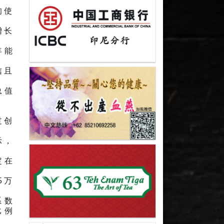
的使
增长
年能
信且
总值
过创
示，
定在
5万
系数
比例