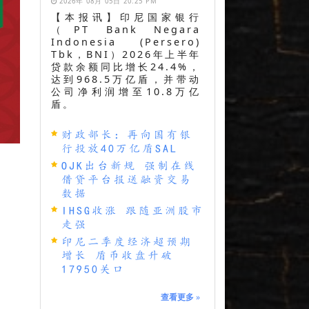
2026年 08月 05日 20:25 PM
【本报讯】印尼国家银行
（PT Bank Negara
Indonesia (Persero)
Tbk，BNI）2026年上半年
贷款余额同比增长24.4%，
达到968.5万亿盾，并带动
公司净利润增至10.8万亿
盾。
财政部长：再向国有银
行投放40万亿盾SAL
OJK出台新规 强制在线
借贷平台报送融资交易
数据
IHSG收涨 跟随亚洲股市
走强
印尼二季度经济超预期
增长 盾币收盘升破
17950关口
查看更多
»