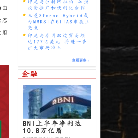
印尼与沙特阿拉伯 加强
投资推广和便利化合作
须由
三菱Xforce Hybrid成
为MMKSI在GIIAS车展上
软态
亮点
政府
印尼与泰国双边贸易额
达177亿美元 将进一步
扩大市场准入
查看更多
»
金融
BNI上半年净利达
10.8万亿盾