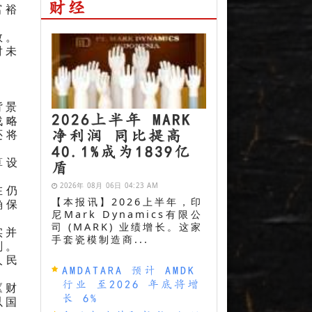
财经
富裕
数。
对未
背景
2026上半年 MARK
战略
净利润 同比提高
还将
40.1%成为1839亿
盾
算设
2026年 08月 06日 04:23 AM
在仍
【本报讯】2026上半年，印
确保
尼Mark Dynamics有限公
司 (MARK) 业绩增长。这家
手套瓷模制造商...
实并
划。
人民
AMDATARA 预计 AMDK
行业 至2026 年底将增
《财
长 6%
以国