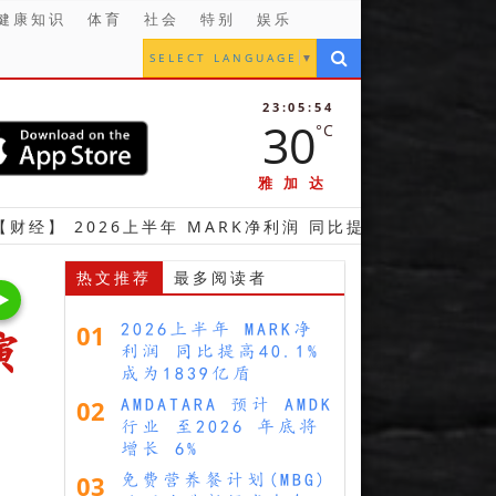
健康知识
体育
社会
特别
娱乐
SELECT LANGUAGE
▼
23:05:56
30
°C
雅加达
6上半年 MARK净利润 同比提高40.1%成为1839亿盾
热文推荐
最多阅读者
01
2026上半年 MARK净
演
利润 同比提高40.1%
成为1839亿盾
02
AMDATARA 预计 AMDK
行业 至2026 年底将
增长 6%
03
免费营养餐计划(MBG)