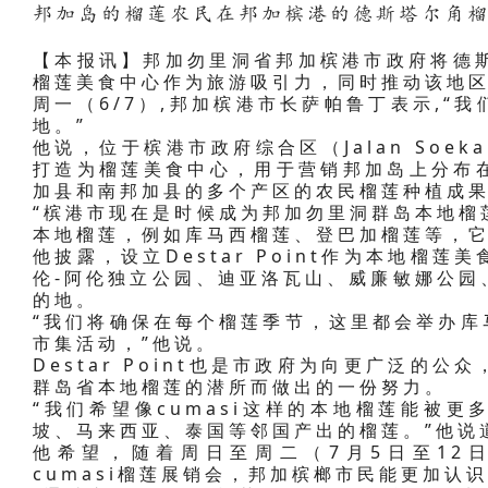
邦加岛的榴莲农民在邦加槟港的德斯塔尔角
【本报讯】邦加勿里洞省邦加槟港市政府将德斯塔尔
榴莲美食中心作为旅游吸引力，同时推动该地
周一（6/7）,邦加槟港市长萨帕鲁丁表示,“
地。”
他说，位于槟港市政府综合区（Jalan Soekarn
打造为榴莲美食中心，用于营销邦加岛上分布
加县和南邦加县的多个产区的农民榴莲种植成
“槟港市现在是时候成为邦加勿里洞群岛本地榴
本地榴莲，例如库马西榴莲、登巴加榴莲等，它
他披露，设立Destar Point作为本地榴
伦-阿伦独立公园、迪亚洛瓦山、威廉敏娜公园
的地。
“我们将确保在每个榴莲季节，这里都会举办库马
市集活动，”他说。
Destar Point也是市政府为向更广泛的
群岛省本地榴莲的潜所而做出的一份努力。
“我们希望像cumasi这样的本地榴莲能被
坡、马来西亚、泰国等邻国产出的榴莲。”他说
他希望，随着周日至周二（7月5日至12日）在
cumasi榴莲展销会，邦加槟榔市民能更加认