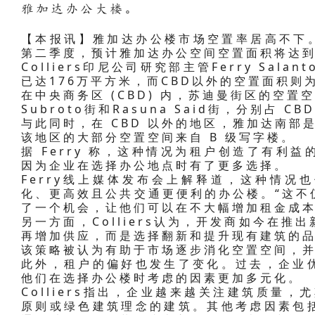
雅加达办公大楼。
【本报讯】雅加达办公楼市场空置率居高不下。据C
第二季度，预计雅加达办公空间空置面积将达到
Colliers印尼公司研究部主管Ferry Sa
已达176万平方米，而CBD以外的空置面积则为
在中央商务区 (CBD) 内，苏迪曼街区的空置空
Subroto街和Rasuna Said街，分别占 CB
与此同时，在 CBD 以外的地区，雅加达南部
该地区的大部分空置空间来自 B 级写字楼。
据 Ferry 称，这种情况为租户创造了有利
因为企业在选择办公地点时有了更多选择。
Ferry线上媒体发布会上解释道，这种情况
化、更高效且公共交通更便利的办公楼。“这不
了一个机会，让他们可以在不大幅增加租金成本
另一方面，Colliers认为，开发商如今在
再增加供应，而是选择翻新和提升现有建筑的
该策略被认为有助于市场逐步消化空置空间，
此外，租户的偏好也发生了变化。过去，企业
他们在选择办公楼时考虑的因素更加多元化。
Colliers指出，企业越来越关注建筑质量，
原则或绿色建筑理念的建筑。其他考虑因素包