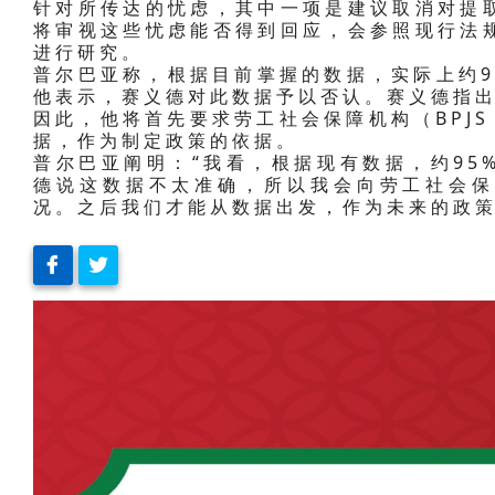
针对所传达的忧虑，其中一项是建议取消对提
将审视这些忧虑能否得到回应，会参照现行法
进行研究。
普尔巴亚称，根据目前掌握的数据，实际上约9
他表示，赛义德对此数据予以否认。赛义德指
因此，他将首先要求劳工社会保障机构（BPJS K
据，作为制定政策的依据。
普尔巴亚阐明：“我看，根据现有数据，约95
德说这数据不太准确，所以我会向劳工社会保
况。之后我们才能从数据出发，作为未来的政策