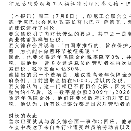
印尼总统劳动与工人福祉特别顾问赛义德·
【本报讯】周三（7月8日），印尼工会联合会
德·伊克巴尔会见财政部长普尔巴亚·萨德瓦，
的建议进行了讨论。
赛义德说明了向财长传达的要点。其中之一是
商业储蓄那样被征税。
赛义德在会后说道：“由国家推行的、旨在保护
蓄，怎么能在储蓄环节被征税呢？”
因此，他要求将老年保障金的税率降至0%，
税。据他称，曾多次遭遇裁员的劳动者在再次
累进税，税率甚至可达30%。
他提出的另一个选项是，建议提高老年保障金免
府条例，目前提取金额在5000万盾以内免税。
赛义德认为，这一门槛已不再切合实际，因为它
整为约4亿盾。这一数字是参照2009年与20
除老年保障金外，他们还要求政府取消对节日
税。他认为，所有这些部分都是国家对劳动者
财长的表态
普尔巴亚就其与赛义德会面一事作出回应。他
在会中表达了来自各行业遭受裁员的劳动者以